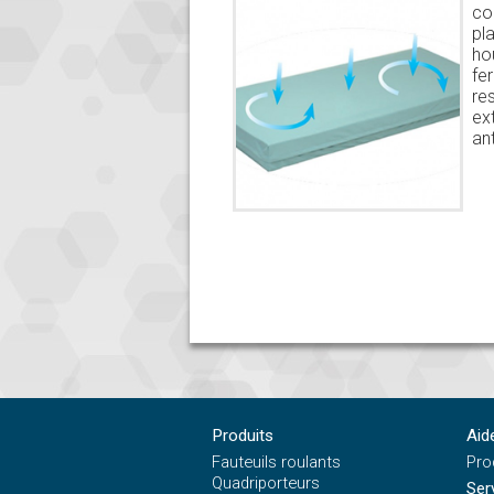
co
pl
ho
fe
re
ex
an
Produits
Aid
Fauteuils roulants
Pro
Quadriporteurs
Ser