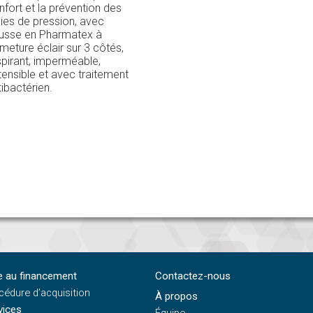
nfort et la prévention des
aies de pression, avec
usse en Pharmatex à
rmeture éclair sur 3 côtés,
spirant, imperméable,
tensible et avec traitement
tibactérien.
e au financement
Contactez-nous
cédure d’acquisition
À propos
vices
Équipe