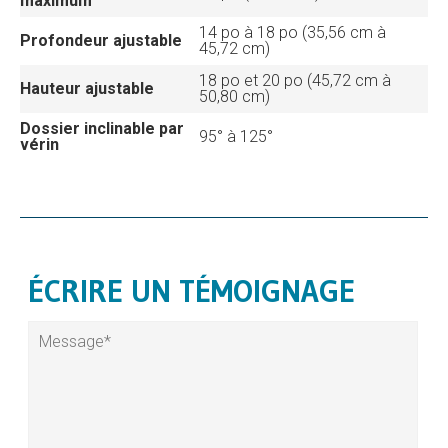
maximum
14 po à 18 po (35,56 cm à
Profondeur ajustable
45,72 cm)
18 po et 20 po (45,72 cm à
Hauteur ajustable
50,80 cm)
Dossier inclinable par
95° à 125°
vérin
ÉCRIRE UN TÉMOIGNAGE